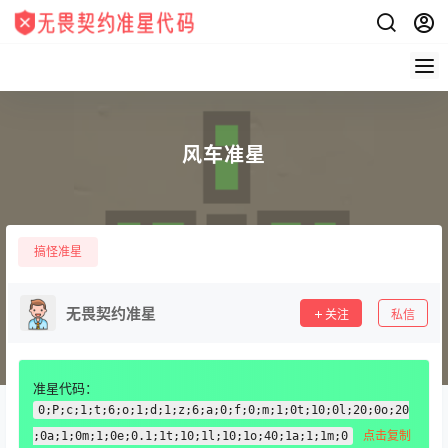
风车准星
搞怪准星
无畏契约准星
关注
私信
准星代码：
0;P;c;1;t;6;o;1;d;1;z;6;a;0;f;0;m;1;0t;10;0l;20;0o;20
点击复制
;0a;1;0m;1;0e;0.1;1t;10;1l;10;1o;40;1a;1;1m;0