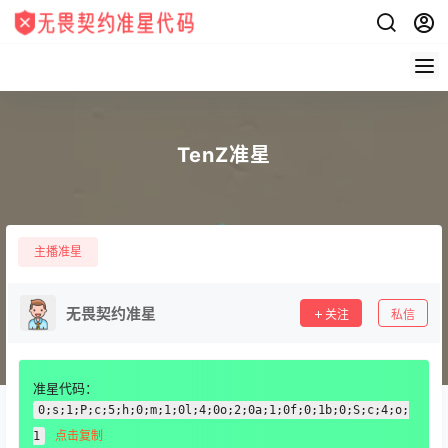
TenZ准星
主播准星
无畏契约准星
关注
私信
准星代码：
0;s;1;P;c;5;h;0;m;1;0l;4;0o;2;0a;1;0f;0;1b;0;S;c;4;o;
点击复制
1