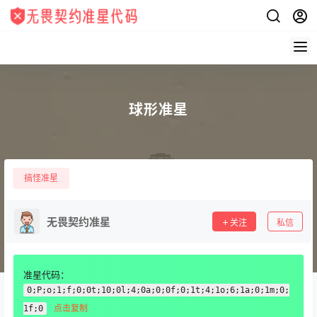
球形准星
搞怪准星
无畏契约准星
关注
私信
准星代码：
0;P;o;1;f;0;0t;10;0l;4;0a;0;0f;0;1t;4;1o;6;1a;0;1m;0;
点击复制
1f;0