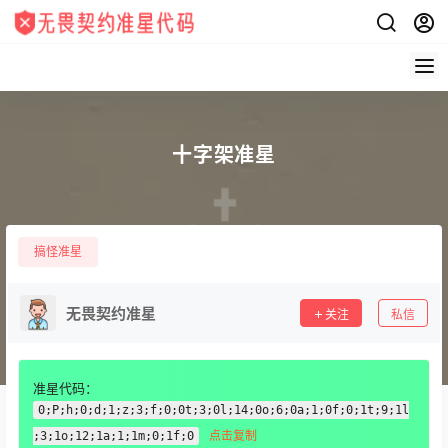
十字架准星
搞怪准星
无畏契约准星
关注
私信
准星代码：
0;P;h;0;d;1;z;3;f;0;0t;3;0l;14;0o;6;0a;1;0f;0;1t;9;1l
点击复制
;3;1o;12;1a;1;1m;0;1f;0