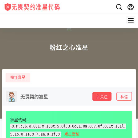
粉红之心准星
搞怪准星
无畏契约准星
关注
私信
准星代码：
0;P;c;6;o;0.1;m;1;0t;5;0l;3;0o;1;0a;0.7;0f;0;1t;1;1l;
点击复制
5;1o;0;1a;0.7;1m;0;1f;0