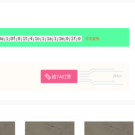
0a;1;0f;0;1t;4;1o;1;1a;1;1m;0;1f;0
点击复制
给TA打赏
共0人