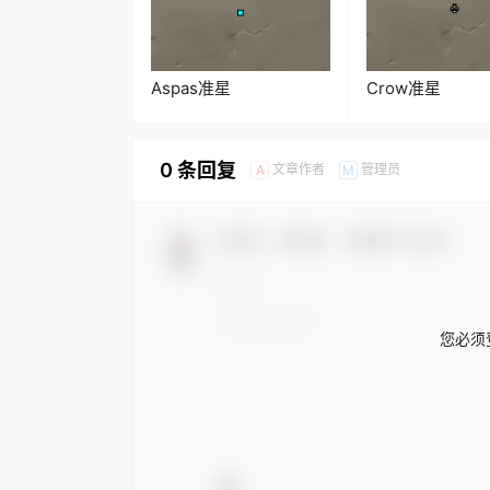
Aspas准星
Crow准星
0 条回复
文章作者
管理员
A
M
欢迎您，新朋友，感谢参与互动！
您必须