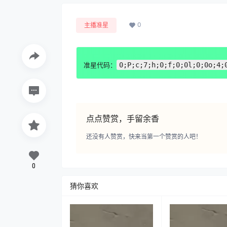
0
主播准星
准星代码：
0;P;c;7;h;0;f;0;0l;0;0o;4;
点点赞赏，手留余香
还没有人赞赏，快来当第一个赞赏的人吧！
0
猜你喜欢