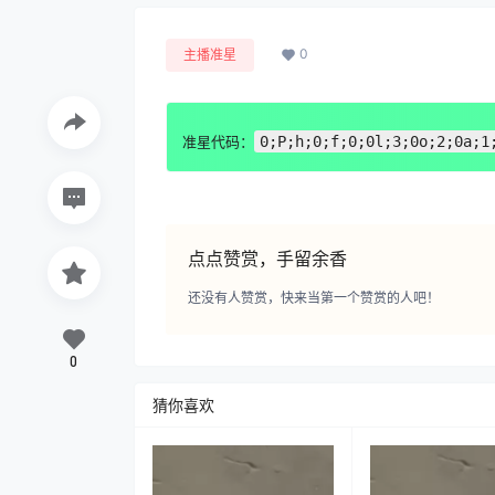
0
主播准星
准星代码：
0;P;h;0;f;0;0l;3;0o;2;0a;1
点点赞赏，手留余香
还没有人赞赏，快来当第一个赞赏的人吧！
0
猜你喜欢