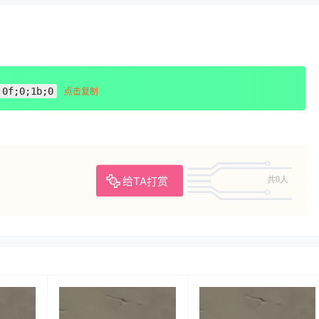
;0f;0;1b;0
点击复制
给TA打赏
共0人