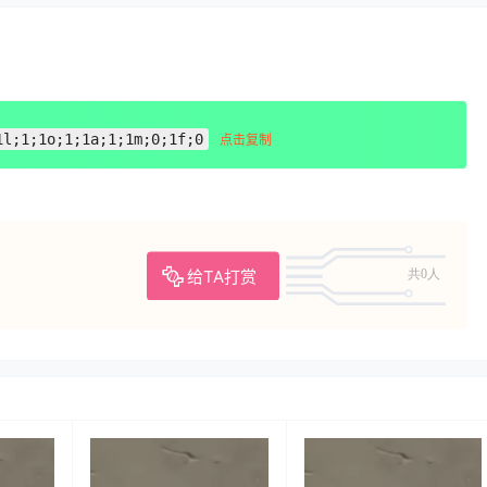
1l;1;1o;1;1a;1;1m;0;1f;0
点击复制
给TA打赏
共0人