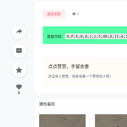
0
搞怪准星
准星代码：
0;P;h;0;d;1;z;5;0b;0;1t;6;
点点赞赏，手留余香
还没有人赞赏，快来当第一个赞赏的人吧！
0
猜你喜欢