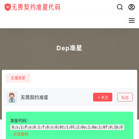
Dep准星
主播准星
无畏契约准星
关注
私信
准星代码：
0;s;1;P;o;0.1;f;0;s;0;0t;1;0l;2;0o;1;0a;1;0f;0;1b;0
点击复制