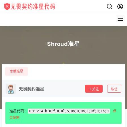
Shroud准星
主播准星
无畏契约准星
关注
私信
准星代码：
点
0;P;c;4;h;0;f;0;0l;5;0o;0;0a;1;0f;0;1b;0
击复制