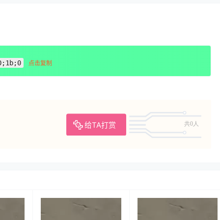
0;1b;0
点击复制
给TA打赏
共0人