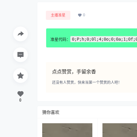
0
主播准星
准星代码：
0;P;h;0;0l;4;0o;0;0a;1;0f;
点点赞赏，手留余香
还没有人赞赏，快来当第一个赞赏的人吧！
0
猜你喜欢